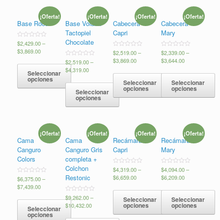
Café
(4)
¡Oferta!
¡Oferta!
¡Oferta!
¡Oferta!
Chocolate
(7)
Base Roca
Base Volada
Cabecera
Cabecera
Tactopiel
Capri
Mary
Gris Oscuro
(11)
Chocolate
Valorado
$
2,429.00
–
en
Morado
(0)
$
3,869.00
Valorado
$
2,519.00
–
Valorado
$
2,339.00
–
0
en
en
de
$
3,869.00
$
3,644.00
Valorado
$
2,519.00
–
0
0
5
Naranja
(0)
en
de
de
$
4,319.00
Seleccionar
0
5
5
de
opciones
Negro
(10)
Seleccionar
Seleccionar
5
opciones
opciones
Seleccionar
Plata
(11)
opciones
Rojo
(11)
¡Oferta!
¡Oferta!
¡Oferta!
¡Oferta!
Cama
Cama
Recámara
Recámara
Canguro
Canguro Gris
Capri
Mary
Colors
completa +
Colchon
Valorado
$
4,319.00
–
Valorado
$
4,094.00
–
en
en
Restonic
$
6,659.00
$
6,209.00
Valorado
$
6,375.00
–
0
0
en
de
de
$
7,439.00
0
5
5
de
Valorado
$
9,262.00
–
Seleccionar
Seleccionar
5
en
opciones
opciones
$
10,432.00
Seleccionar
0
de
opciones
5